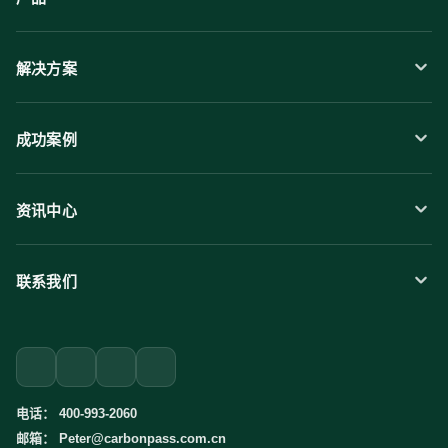
合规智链系统
解决方案
CPF
EUDR
成功案例
CBAM
3C行业
PCF碳足迹
家具行业
资讯中心
DPP数字产品护照
旅行用品
行业资讯
PPWR包装法规合规
碳问必答
联系我们
碳企通动态
关于碳企通
电话：
400-993-2060
邮箱：
Peter@carbonpass.com.cn